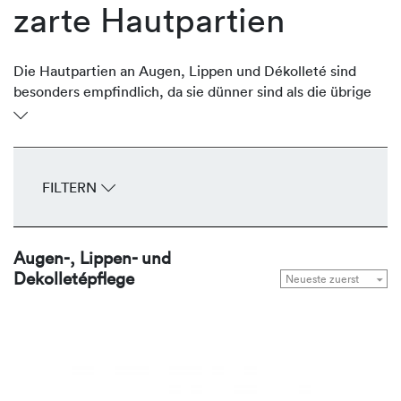
zarte Hautpartien
Die Hautpartien an Augen, Lippen und Dékolleté sind
besonders empfindlich, da sie dünner sind als die übrige
Gesichtshaut. Oftmals sind sie aber stark der Sonne
ausgesetzt und verlieren an Volumen und Festigkeit und
entwickeln frühzeitig Fältchen und Falten. Die
regenerierenden Produkte von REVIDERM stärken,
FILTERN
durchfeuchten, glätten und straffen die zarten
Hautpartien Tag für Tag.
Augen-, Lippen- und
Dekolletépflege