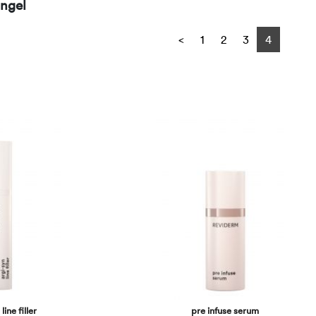
ngel
Previous
<
1
2
3
4
line filler
pre infuse serum