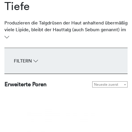
Tiefe
Produzieren die Talgdrüsen der Haut anhaltend übermäßig
viele Lipide, bleibt der Hauttalg (auch Sebum genannt) im
Ausführungsgang stehen und erweitert den Follikel.
Bereits mit bloßem Auge sind die breiten Öffnungen –
speziell in der T-Zone und an den Wangen – als offener
Trichter sichtbar. Die talgregulierenden Produkte von
FILTERN
REVIDERM reduzieren die Produktion des Sebums auf ein
normales Maß und verfeinern das Hautbild.
Erweiterte Poren