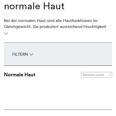
normale Haut
Bei der normalen Haut sind alle Hautfunktionen im
Gleichgewicht. Sie produziert ausreichend Feuchtigkeit
und schützende Lipide, ist geschmeidig und glatt. Sie ist
gut durchblutet, unempfindlich, spannt nicht und hat
feine Poren. Das gesamte Erscheinungsbild wirkt
ebenmäßig. Um diese Balance zu halten, bietet
FILTERN
REVIDERM Seren, Fluids, Cremes und Masken zur
Gesunderhaltung und Bewahrung der natürlichen
Leuchtkraft.
Normale Haut