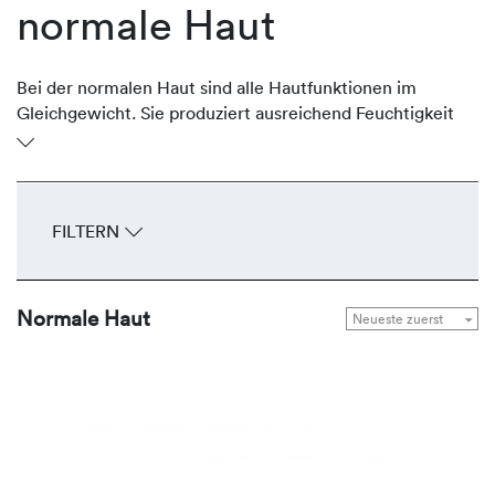
normale Haut
Bei der normalen Haut sind alle Hautfunktionen im
Gleichgewicht. Sie produziert ausreichend Feuchtigkeit
und schützende Lipide, ist geschmeidig und glatt. Sie ist
gut durchblutet, unempfindlich, spannt nicht und hat
feine Poren. Das gesamte Erscheinungsbild wirkt
ebenmäßig. Um diese Balance zu halten, bietet
FILTERN
REVIDERM Seren, Fluids, Cremes und Masken zur
Gesunderhaltung und Bewahrung der natürlichen
Leuchtkraft.
Normale Haut