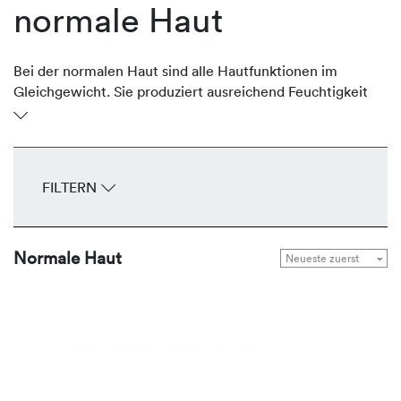
normale Haut
Bei der normalen Haut sind alle Hautfunktionen im
Gleichgewicht. Sie produziert ausreichend Feuchtigkeit
und schützende Lipide, ist geschmeidig und glatt. Sie ist
gut durchblutet, unempfindlich, spannt nicht und hat
feine Poren. Das gesamte Erscheinungsbild wirkt
ebenmäßig. Um diese Balance zu halten, bietet
FILTERN
REVIDERM Seren, Fluids, Cremes und Masken zur
Gesunderhaltung und Bewahrung der natürlichen
Leuchtkraft.
Normale Haut